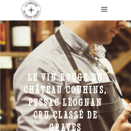
LE VIN ROUGE DU
CHÂTEAU COUHINS,
PESSAC LÉOGNAN
CRU CLASSÉ DE
GRAVES