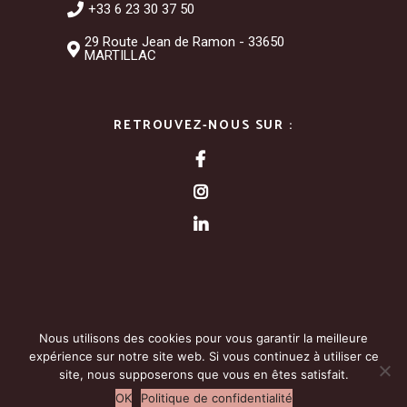
+33 6 23 30 37 50
29 Route Jean de Ramon - 33650
MARTILLAC
RETROUVEZ-NOUS SUR :
© 2026 | LA COMPAGNIE DES GRANDS TERROIRS |
Nous utilisons des cookies pour vous garantir la meilleure
MENTIONS LÉGALES
| CONCEPTION :
MATTHIEU
expérience sur notre site web. Si vous continuez à utiliser ce
LOIGEROT – WEBDESIGNER GRAPHISTE FREELANCE
site, nous supposerons que vous en êtes satisfait.
L’ABUS D’ALCOOL EST DANGEREUX POUR LA SANTÉ. À
CONSOMMER AVEC MODÉRATION.
OK
Politique de confidentialité